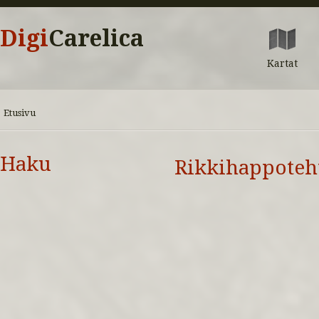
Digi
Carelica
Kartat
Etusivu
Haku
Rikkihappoteh