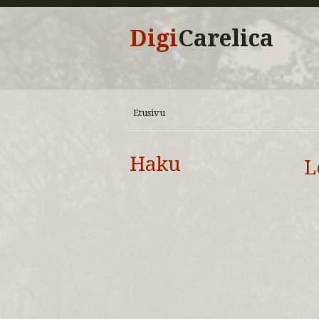
Digi
Carelica
Etusivu
Haku
L