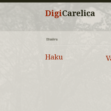
Digi
Carelica
Etusivu
Haku
V