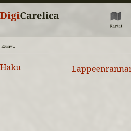
Digi
Carelica
Kartat
Etusivu
Haku
Lappeenrannan