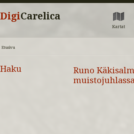
Digi
Carelica
Kartat
Etusivu
Haku
Runo Käkisalm
muistojuhlassa