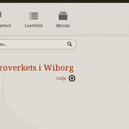
atteet
Luettelot
Muuta
roverkets i Wiborg
Sulje