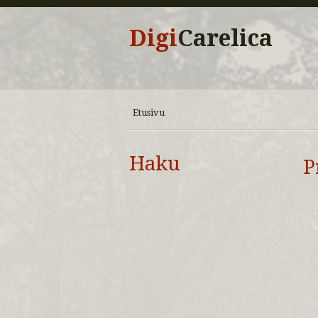
Digi
Carelica
Etusivu
Haku
P