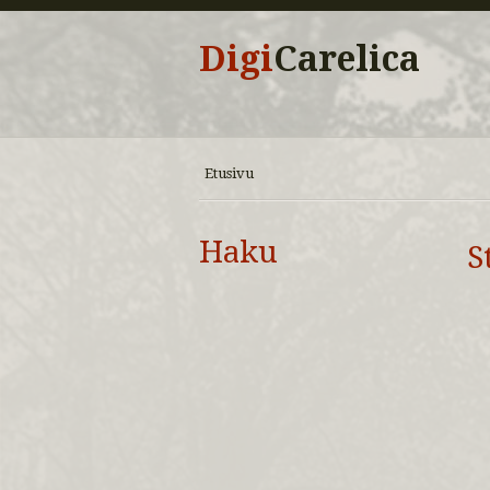
Digi
Carelica
Etusivu
Haku
S