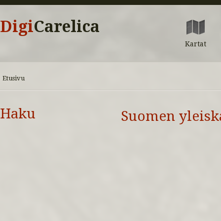
Digi
Carelica
Kartat
Etusivu
Haku
Suomen yleiskar