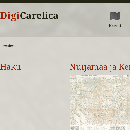
Digi
Carelica
Kartat
Etusivu
Haku
Nuijamaa ja K