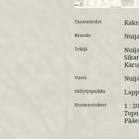
Kaksi
Taustatiedot
Nuij
Nimeke
Nuija
Tekijä
Sikan
Karun
Nuij
Vuosi
Lapp
Säilytyspaikka
1 : 2
Huomautukset
Topo
Pääe