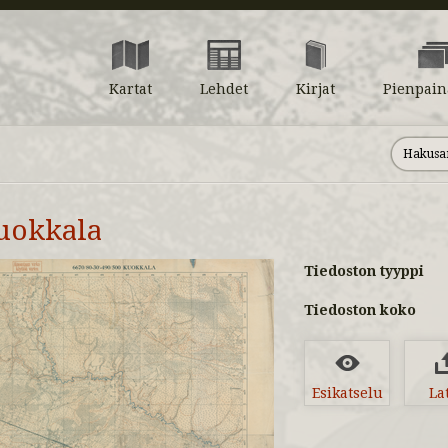
Kartat
Lehdet
Kirjat
Pienpain
uokkala
Tiedoston tyyppi
Tiedoston koko
Esikatselu
La