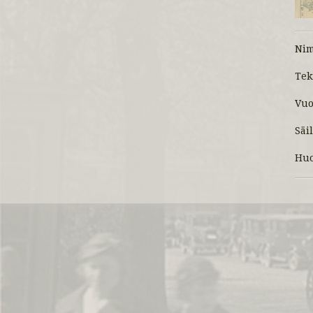
Ni
Tek
Vuo
Säi
Huo