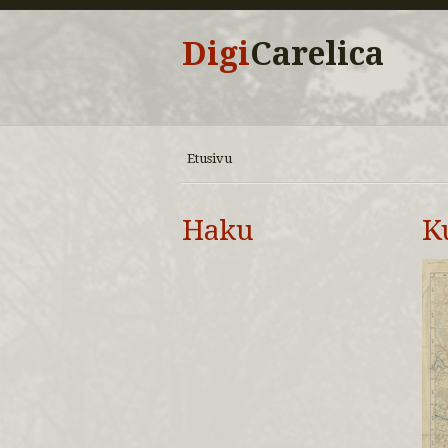
Digi
Carelica
Etusivu
Haku
K