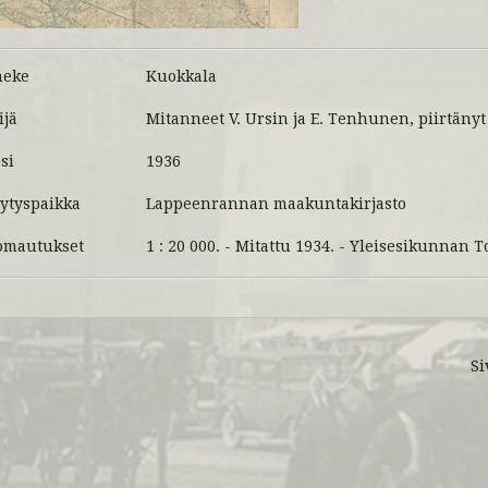
meke
Kuokkala
ijä
Mitanneet V. Ursin ja E. Tenhunen, piirtänyt
si
1936
lytyspaikka
Lappeenrannan maakuntakirjasto
mautukset
1 : 20 000. - Mitattu 1934. - Yleisesikunnan 
Si