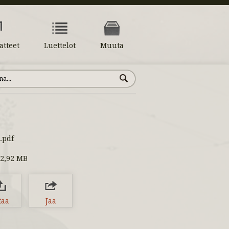
atteet
Luettelot
Muuta
.pdf
2,92 MB
taa
Jaa