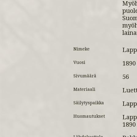
Myöh
puo
Suom
myö
lain
Lapp
Nimeke
1890
Vuosi
56
Sivumäärä
Luett
Materiaali
Lapp
Säilytyspaikka
Lapp
Huomautukset
1890