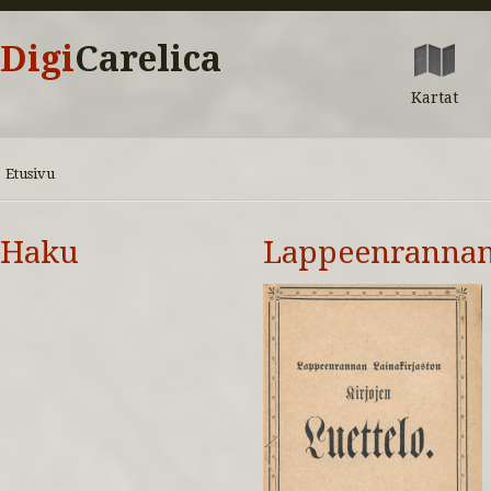
Digi
Carelica
Kartat
Etusivu
Haku
Lappeenrannan 