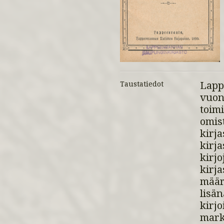
Lapp
Taustatiedot
vuon
toim
omis
kirj
kirj
kirj
kirj
määr
lisä
kirj
mar