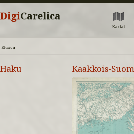
Digi
Carelica
Kartat
Etusivu
Haku
Kaakkois-Suomi 