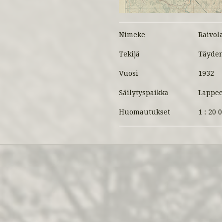
Nimeke
Raivol
Tekijä
Täyden
Vuosi
1932
Säilytyspaikka
Lappee
Huomautukset
1 : 20