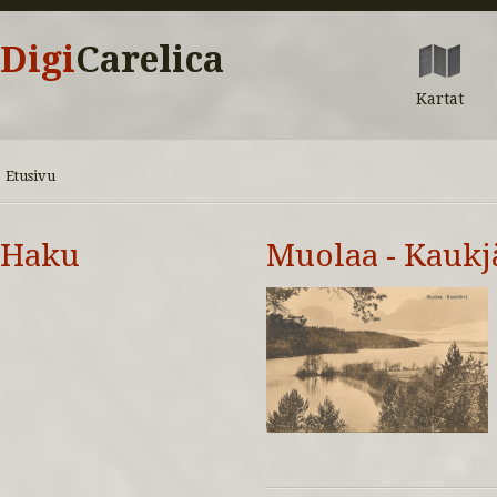
Digi
Carelica
Kartat
Etusivu
Haku
Muolaa - Kaukj