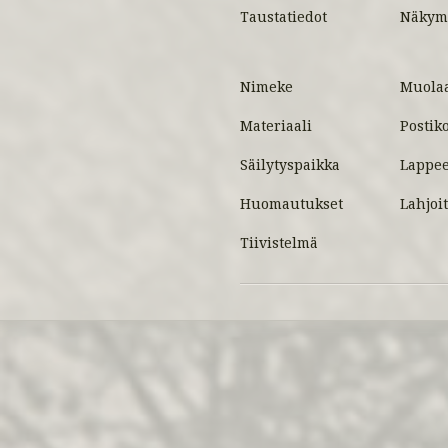
Taustatiedot
Näkymi
Nimeke
Muolaa
Materiaali
Postiko
Säilytyspaikka
Lappee
Huomautukset
Lahjoit
Tiivistelmä