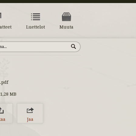
atteet
Luettelot
Muuta
.pdf
1,28 MB
taa
Jaa