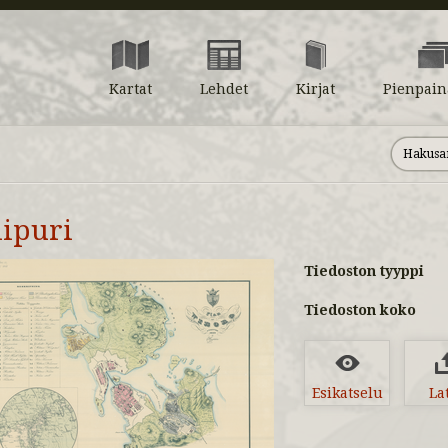
Kartat
Lehdet
Kirjat
Pienpain
iipuri
Tiedoston tyyppi
Tiedoston koko
Esikatselu
La