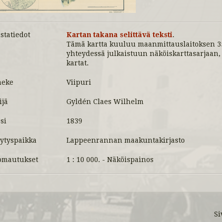
statiedot
Kartan takana selittävä teksti
.
Tämä kartta kuuluu maanmittauslaitoksen 35
yhteydessä julkaistuun näköiskarttasarjaan, 
kartat.
meke
Viipuri
ijä
Gyldén Claes Wilhelm
si
1839
lytyspaikka
Lappeenrannan maakuntakirjasto
mautukset
1 : 10 000. - Näköispainos
Si