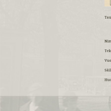
Tau
Ni
Tek
Vuo
Säi
Huo