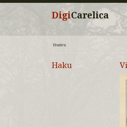
Digi
Carelica
Etusivu
Haku
V