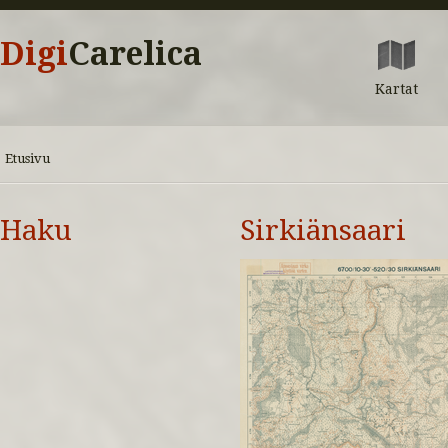
Digi
Carelica
Kartat
Etusivu
Haku
Sirkiänsaari