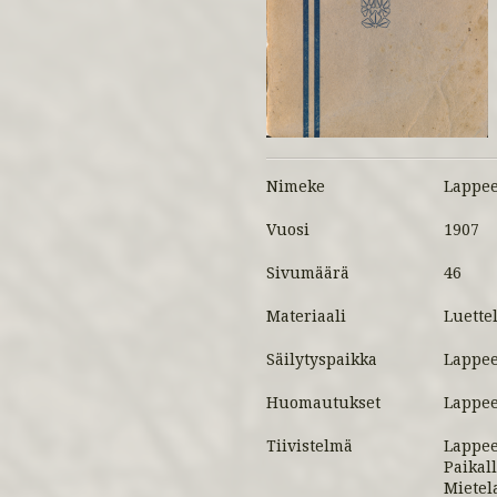
Nimeke
Lappee
Vuosi
1907
Sivumäärä
46
Materiaali
Luette
Säilytyspaikka
Lappee
Huomautukset
Lappee
Tiivistelmä
Lappee
Paikall
Mietel