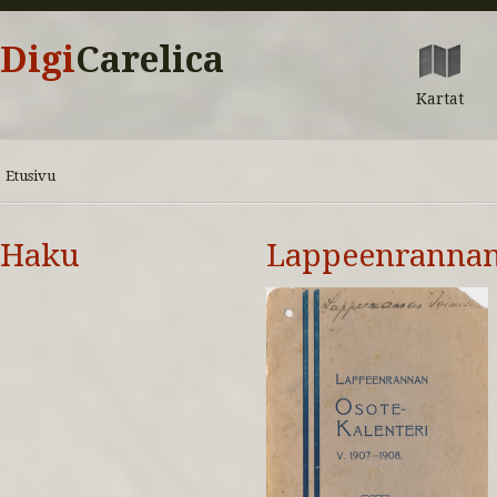
Digi
Carelica
Kartat
Etusivu
Haku
Lappeenrannan 