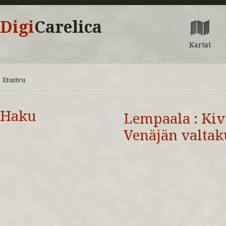
Digi
Carelica
Kartat
Etusivu
Haku
Lempaala : Ki
Venäjän valtak