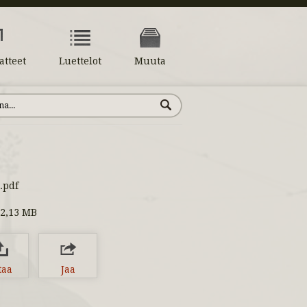
atteet
Luettelot
Muuta
.pdf
2,13 MB
taa
Jaa