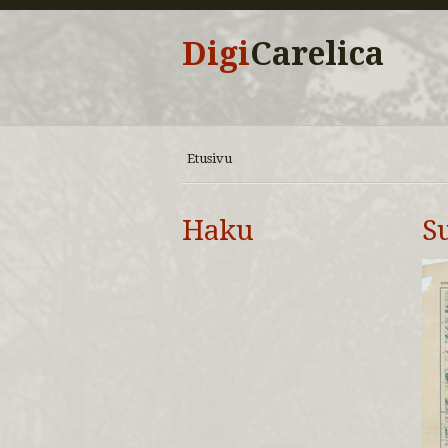
Digi
Carelica
Etusivu
Haku
S