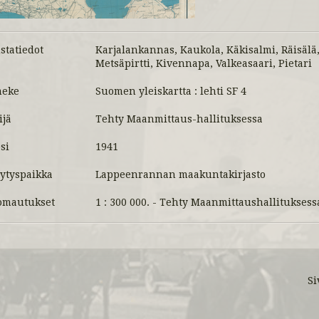
statiedot
Karjalankannas, Kaukola, Käkisalmi, Räisälä, 
Metsäpirtti, Kivennapa, Valkeasaari, Pietari
meke
Suomen yleiskartta : lehti SF 4
ijä
Tehty Maanmittaus-hallituksessa
si
1941
lytyspaikka
Lappeenrannan maakuntakirjasto
mautukset
1 : 300 000. - Tehty Maanmittaushallituksess
Si