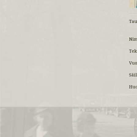
Tau
Ni
Tek
Vuo
Säi
Huo