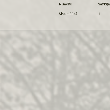
Nimeke
Särkijä
Sivumäärä
1