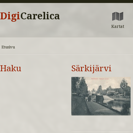
Digi
Carelica
Kartat
Etusivu
Haku
Särkijärvi