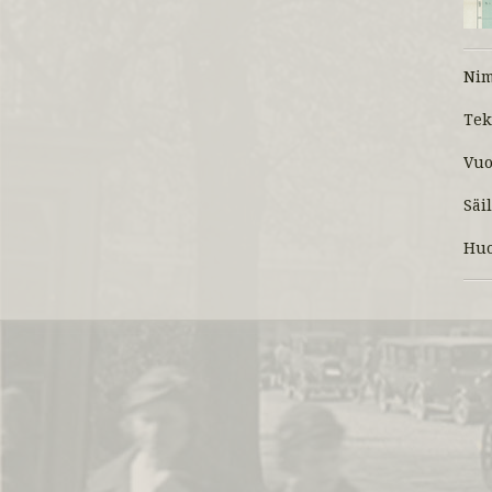
Ni
Tek
Vuo
Säi
Huo