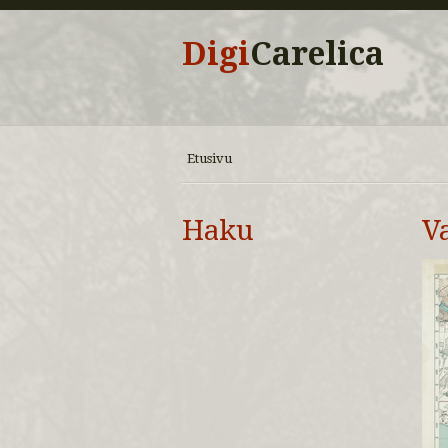
Digi
Carelica
Etusivu
Haku
V