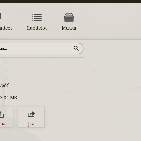
atteet
Luettelot
Muuta
.pdf
3,04 MB
taa
Jaa