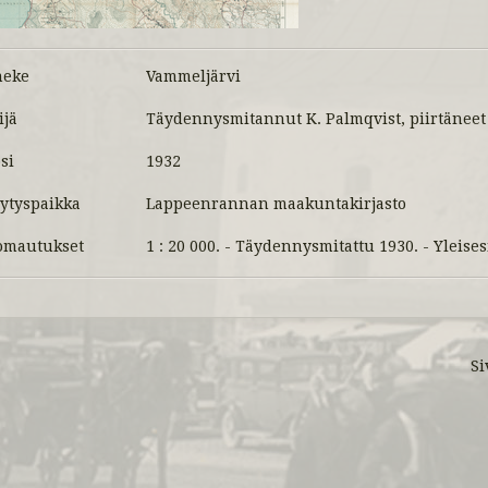
meke
Vammeljärvi
ijä
Täydennysmitannut K. Palmqvist, piirtäneet 
si
1932
lytyspaikka
Lappeenrannan maakuntakirjasto
mautukset
1 : 20 000. - Täydennysmitattu 1930. - Ylei
Si