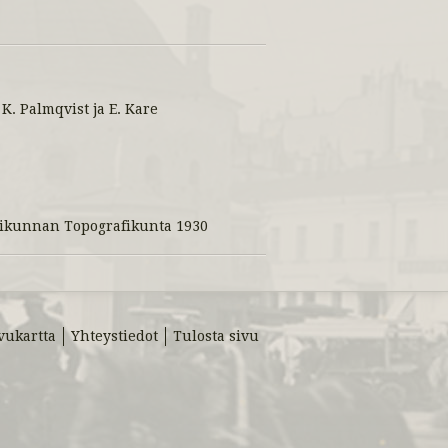
K. Palmqvist ja E. Kare
sesikunnan Topografikunta 1930
vukartta
Yhteystiedot
Tulosta sivu