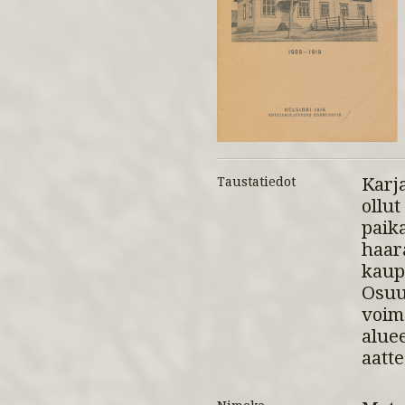
Karj
Taustatiedot
ollu
paika
haar
kaupp
Osu
voim
alue
aatte