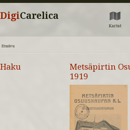
Digi
Carelica
Kartat
Etusivu
Haku
Metsäpirtin Os
1919