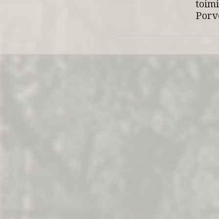
toim
Porv