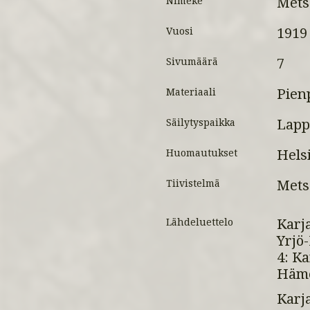
Mets
Nimeke
1919
Vuosi
7
Sivumäärä
Pien
Materiaali
Lapp
Säilytyspaikka
Helsi
Huomautukset
Mets
Tiivistelmä
Karj
Lähdeluettelo
Yrjö-
4: Ka
Häme
Karja